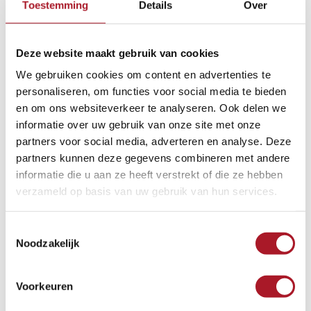
Toestemming
Details
Over
BEKIJKEN
Deze website maakt gebruik van cookies
We gebruiken cookies om content en advertenties te
personaliseren, om functies voor social media te bieden
Vacature Alert
en om ons websiteverkeer te analyseren. Ook delen we
informatie over uw gebruik van onze site met onze
Wil jij altijd op de hoogte blijven van ons
partners voor social media, adverteren en analyse. Deze
vacatureaanbod? Schrijf je dan in op de Vacature
partners kunnen deze gegevens combineren met andere
Alert. Wij sturen automatisch een mail wanneer
informatie die u aan ze heeft verstrekt of die ze hebben
een nieuwe vacature wordt toegevoegd, zo blijf je
verzameld op basis van uw gebruik van hun services.
up-to-date!
Toestemmingsselectie
Noodzakelijk
Beveiligingsvraag: Hoeveel is
vijftien
min
vijf
?
*
Voorkeuren