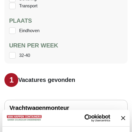
Transport
PLAATS
Eindhoven
UREN PER WEEK
32-40
1
Vacatures gevonden
Vrachtwagenmonteur
32-40
Eindhoven
2.918,00 - 4.173,00 per maand