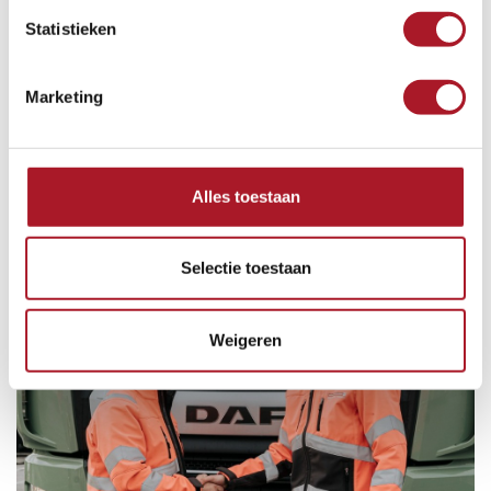
AANMELDEN
Statistieken
Van Happen Containers gebruikt jouw e-mailadres
alleen voor het versturen van de Vacature Alert.
Marketing
Je kunt je hiervoor te allen tijde afmelden.
Alles toestaan
Selectie toestaan
Weigeren