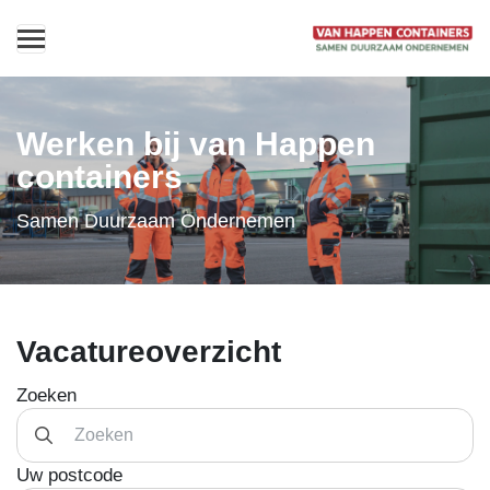
Werken bij van Happen
containers
Samen Duurzaam Ondernemen
Vacatureoverzicht
Zoeken
Uw postcode